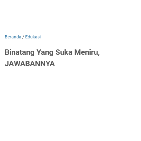
Beranda
/
Edukasi
Binatang Yang Suka Meniru,
JAWABANNYA