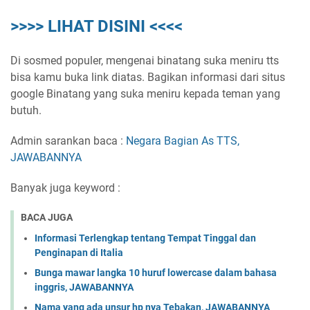
>>>> LIHAT DISINI <<<<
Di sosmed populer, mengenai binatang suka meniru tts
bisa kamu buka link diatas. Bagikan informasi dari situs
google Binatang yang suka meniru kepada teman yang
butuh.
Admin sarankan baca :
Negara Bagian As TTS,
JAWABANNYA
Banyak juga keyword :
BACA JUGA
Informasi Terlengkap tentang Tempat Tinggal dan
Penginapan di Italia
Bunga mawar langka 10 huruf lowercase dalam bahasa
inggris, JAWABANNYA
Nama yang ada unsur hp nya Tebakan, JAWABANNYA