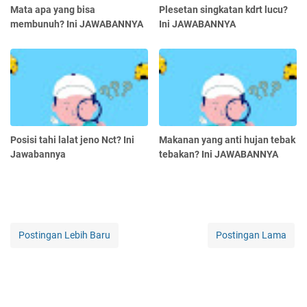
Mata apa yang bisa
Plesetan singkatan kdrt lucu?
membunuh? Ini JAWABANNYA
Ini JAWABANNYA
Posisi tahi lalat jeno Nct? Ini
Makanan yang anti hujan tebak
Jawabannya
tebakan? Ini JAWABANNYA
Postingan Lebih Baru
Postingan Lama