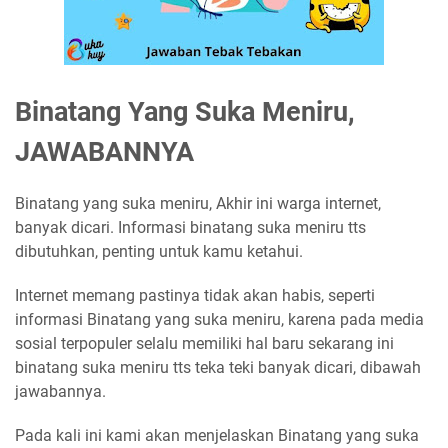
Binatang Yang Suka Meniru,
JAWABANNYA
Binatang yang suka meniru, Akhir ini warga internet,
banyak dicari. Informasi binatang suka meniru tts
dibutuhkan, penting untuk kamu ketahui.
Internet memang pastinya tidak akan habis, seperti
informasi Binatang yang suka meniru, karena pada media
sosial terpopuler selalu memiliki hal baru sekarang ini
binatang suka meniru tts teka teki banyak dicari, dibawah
jawabannya.
Pada kali ini kami akan menjelaskan Binatang yang suka