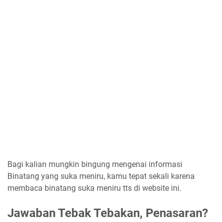
Bagi kalian mungkin bingung mengenai informasi
Binatang yang suka meniru, kamu tepat sekali karena
membaca binatang suka meniru tts di website ini.
Jawaban Tebak Tebakan, Penasaran?