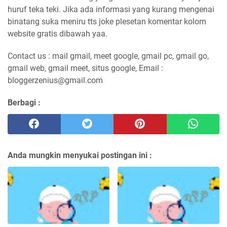
huruf teka teki. Jika ada informasi yang kurang mengenai
binatang suka meniru tts joke plesetan komentar kolom
website gratis dibawah yaa.
Contact us : mail gmail, meet google, gmail pc, gmail go,
gmail web, gmail meet, situs google, Email :
bloggerzenius@gmail.com
Berbagi :
Anda mungkin menyukai postingan ini :