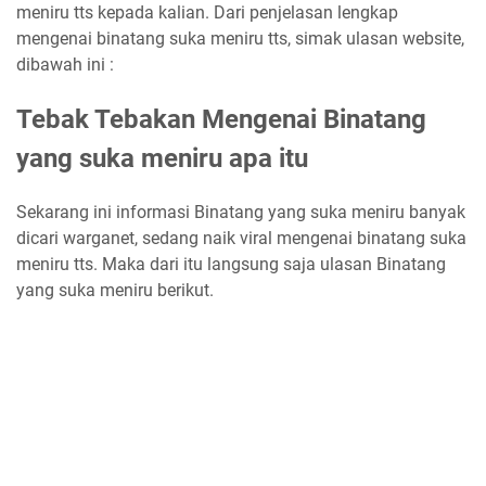
meniru tts kepada kalian. Dari penjelasan lengkap
mengenai binatang suka meniru tts, simak ulasan website,
dibawah ini :
Tebak Tebakan Mengenai Binatang
yang suka meniru apa itu
Sekarang ini informasi Binatang yang suka meniru banyak
dicari warganet, sedang naik viral mengenai binatang suka
meniru tts. Maka dari itu langsung saja ulasan Binatang
yang suka meniru berikut.