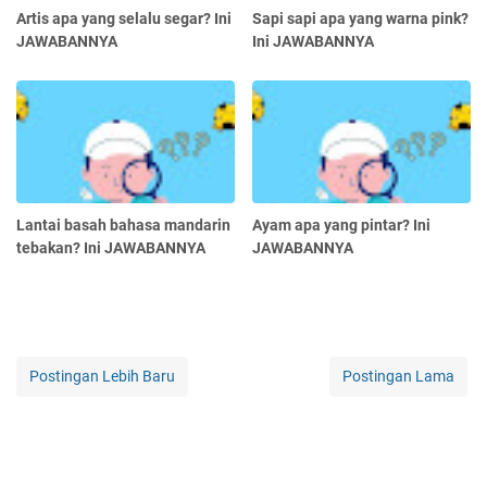
Artis apa yang selalu segar? Ini
Sapi sapi apa yang warna pink?
JAWABANNYA
Ini JAWABANNYA
Lantai basah bahasa mandarin
Ayam apa yang pintar? Ini
tebakan? Ini JAWABANNYA
JAWABANNYA
Postingan Lebih Baru
Postingan Lama