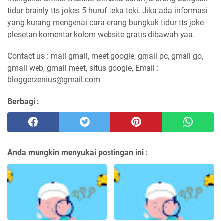
tidur brainly tts jokes 5 huruf teka teki. Jika ada informasi
yang kurang mengenai cara orang bungkuk tidur tts joke
plesetan komentar kolom website gratis dibawah yaa.
Contact us : mail gmail, meet google, gmail pc, gmail go,
gmail web, gmail meet, situs google, Email :
bloggerzenius@gmail.com
Berbagi :
Anda mungkin menyukai postingan ini :