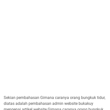
Sekian pembahasan Gimana caranya orang bungkuk tidur,
diatas adalah pembahasan admin website bukakuy
mengenai artikel website Gimana caranya orang bungkuk