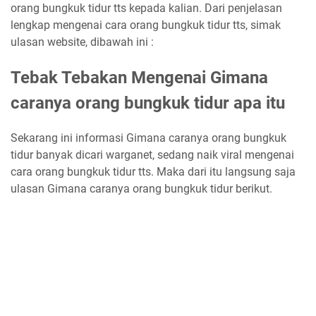
orang bungkuk tidur tts kepada kalian. Dari penjelasan
lengkap mengenai cara orang bungkuk tidur tts, simak
ulasan website, dibawah ini :
Tebak Tebakan Mengenai Gimana
caranya orang bungkuk tidur apa itu
Sekarang ini informasi Gimana caranya orang bungkuk
tidur banyak dicari warganet, sedang naik viral mengenai
cara orang bungkuk tidur tts. Maka dari itu langsung saja
ulasan Gimana caranya orang bungkuk tidur berikut.