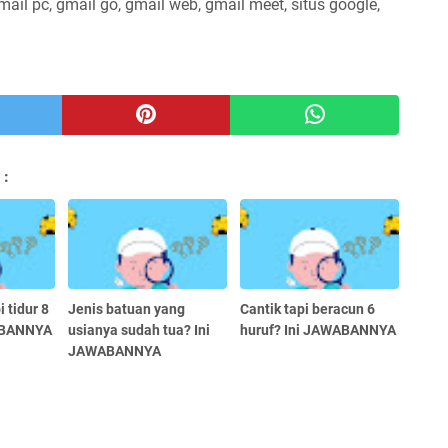
mail pc, gmail go, gmail web, gmail meet, situs google,
 :
 tidur 8
Jenis batuan yang
Cantik tapi beracun 6
WABANNYA
usianya sudah tua? Ini
huruf? Ini JAWABANNYA
JAWABANNYA