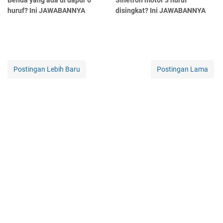
Benda yang ada di dapur 6
Sinetron motor 3 huruf
huruf? Ini JAWABANNYA
disingkat? Ini JAWABANNYA
Postingan Lebih Baru
Postingan Lama