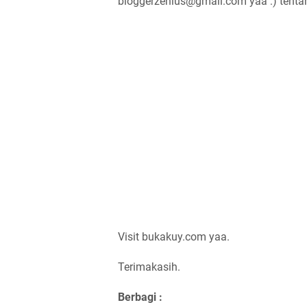
bloggerzenius@gmail.com yaa :) tentan
Visit bukakuy.com yaa.
Terimakasih.
Berbagi :