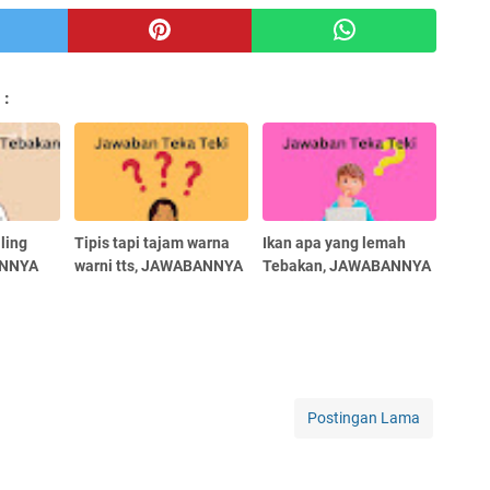
 :
ling
Tipis tapi tajam warna
Ikan apa yang lemah
ANNYA
warni tts, JAWABANNYA
Tebakan, JAWABANNYA
Postingan Lama