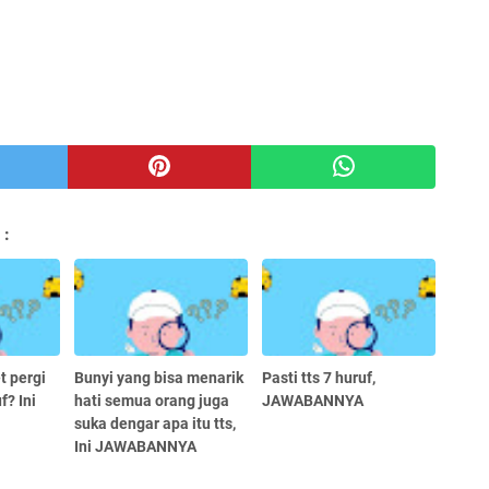
 :
t pergi
Bunyi yang bisa menarik
Pasti tts 7 huruf,
f? Ini
hati semua orang juga
JAWABANNYA
suka dengar apa itu tts,
Ini JAWABANNYA