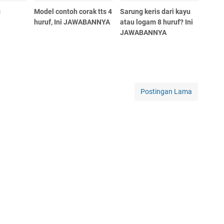
g
Model contoh corak tts 4
Sarung keris dari kayu
huruf, Ini JAWABANNYA
atau logam 8 huruf? Ini
JAWABANNYA
Postingan Lama