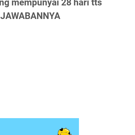
ng mempunyai 28 hari tts
Ini JAWABANNYA