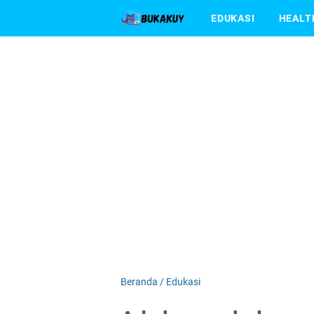
EDUKASI
HEALT
Beranda
/
Edukasi