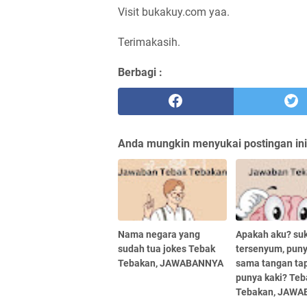
Visit bukakuy.com yaa.
Terimakasih.
Berbagi :
Anda mungkin menyukai postingan ini
Nama negara yang
Apakah aku? su
sudah tua jokes Tebak
tersenyum, pun
Tebakan, JAWABANNYA
sama tangan tap
punya kaki? Teb
Tebakan, JAW