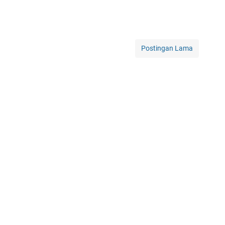
Postingan Lama