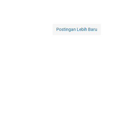
Postingan Lebih Baru