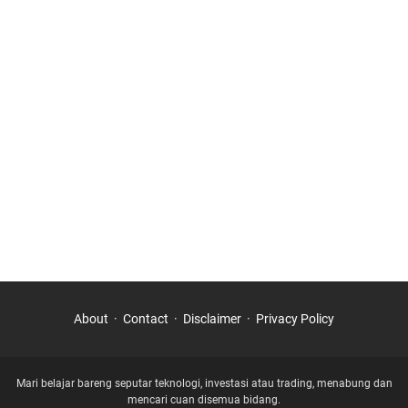
About
Contact
Disclaimer
Privacy Policy
Mari belajar bareng seputar teknologi, investasi atau trading, menabung dan
mencari cuan disemua bidang.