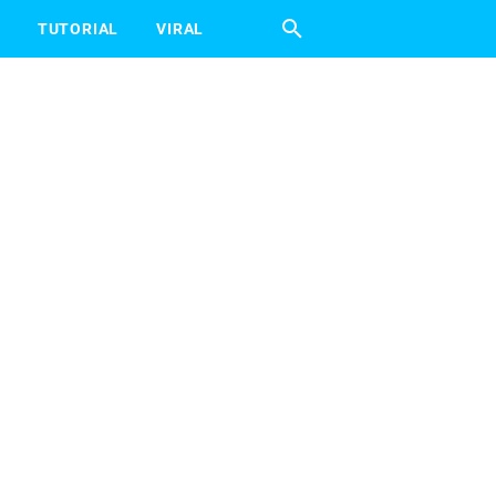
TUTORIAL
VIRAL