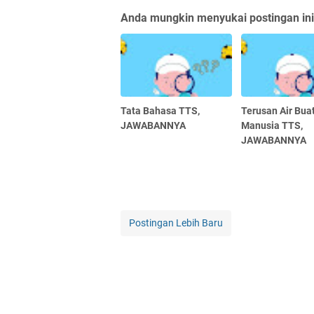
Anda mungkin menyukai postingan ini
Tata Bahasa TTS,
Terusan Air Bua
JAWABANNYA
Manusia TTS,
JAWABANNYA
Postingan Lebih Baru