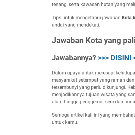
tenang, serta kawasan hutan yang mel
Tips untuk mengetahui jawaban
Kota 
andai yang mendekati.
Jawaban Kota yang pal
Jawabannya?
>>> DISINI 
Dalam upaya untuk meresapi kehidupan 
masyarakat setempat yang ramah dan 
tersembunyi yang perlu dikunjungi. K
menjadikannya tujuan wisata yang san
alam hingga penggemar seni dan buda
Semoga artikel kali ini yang membahas
untuk kamu.