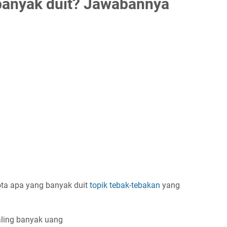
banyak duit? Jawabannya
ota apa yang banyak duit
topik tebak-tebakan
yang
aling banyak uang