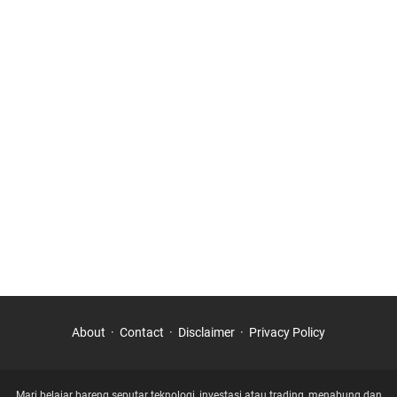
About
Contact
Disclaimer
Privacy Policy
Mari belajar bareng seputar teknologi, investasi atau trading, menabung dan