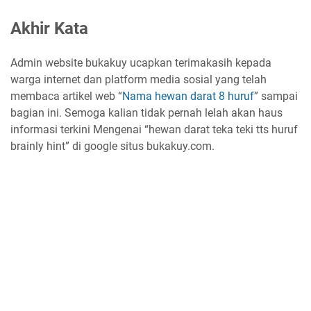
Akhir Kata
Admin website bukakuy ucapkan terimakasih kepada
warga internet dan platform media sosial yang telah
membaca artikel web “
Nama hewan darat 8 huruf
” sampai
bagian ini. Semoga kalian tidak pernah lelah akan haus
informasi terkini Mengenai “hewan darat teka teki tts huruf
brainly hint” di google situs bukakuy.com.