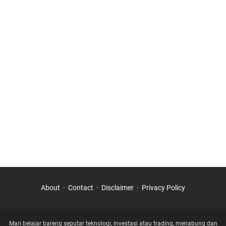
About
Contact
Disclaimer
Privacy Policy
Mari belajar bareng seputar teknologi, investasi atau trading, menabung dan