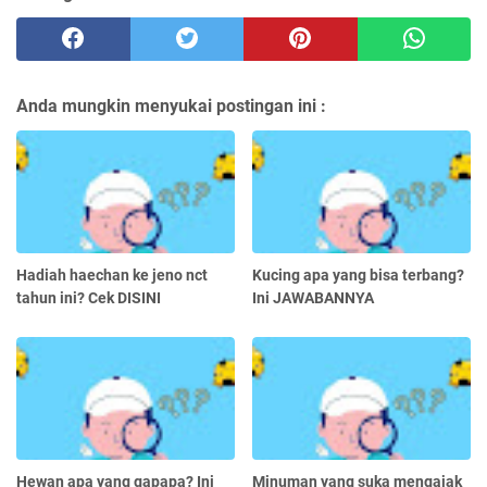
Anda mungkin menyukai postingan ini :
Hadiah haechan ke jeno nct
Kucing apa yang bisa terbang?
tahun ini? Cek DISINI
Ini JAWABANNYA
Hewan apa yang gapapa? Ini
Minuman yang suka mengajak