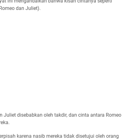
ayat ini mengandaikan bahwa kisah cintanya seperti
Romeo dan Juliet).
Juliet disebabkan oleh takdir, dan cinta antara Romeo
reka.
rpisah karena nasib mereka tidak disetujui oleh orang