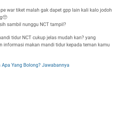
e war tiket malah gak dapet gpp lain kali kalo jodoh
ng🥺
a sih sambil nunggu NCT tampil?
andi tidur NCT cukup jelas mudah kan? yang
an informasi makan mandi tidur kepada teman kamu
a Apa Yang Bolong? Jawabannya