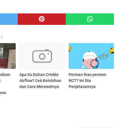
 :
Podium
Apa Itu Bahan Crinkle
Permen foxs permen
k
Airflow? Cek Kelebihan
NCT? Ini Dia
dan Cara Merawatnya
Penjelasannya
awu